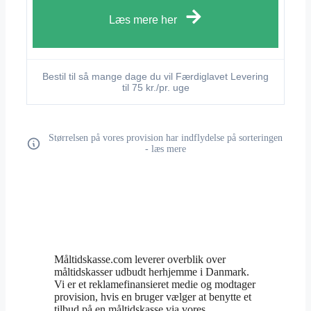
Læs mere her
Bestil til så mange dage du vil Færdiglavet Levering
til 75 kr./pr. uge
Størrelsen på vores provision har indflydelse på sorteringen
- læs mere
Måltidskasse.com leverer overblik over
måltidskasser udbudt herhjemme i Danmark.
Vi er et reklamefinansieret medie og modtager
provision, hvis en bruger vælger at benytte et
tilbud på en måltidskasse via vores