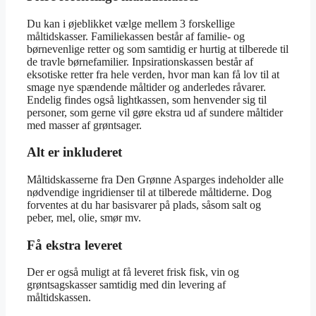
Du kan i øjeblikket vælge mellem 3 forskellige
måltidskasser. Familiekassen består af familie- og
børnevenlige retter og som samtidig er hurtig at tilberede til
de travle børnefamilier. Inpsirationskassen består af
eksotiske retter fra hele verden, hvor man kan få lov til at
smage nye spændende måltider og anderledes råvarer.
Endelig findes også lightkassen, som henvender sig til
personer, som gerne vil gøre ekstra ud af sundere måltider
med masser af grøntsager.
Alt er inkluderet
Måltidskasserne fra Den Grønne Asparges indeholder alle
nødvendige ingridienser til at tilberede måltiderne. Dog
forventes at du har basisvarer på plads, såsom salt og
peber, mel, olie, smør mv.
Få ekstra leveret
Der er også muligt at få leveret frisk fisk, vin og
grøntsagskasser samtidig med din levering af
måltidskassen.