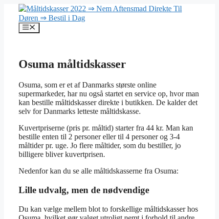
Hop
til
indhold
Menu
Osuma måltidskasser
Osuma, som er et af Danmarks største online
supermarkeder, har nu også startet en service op, hvor man
kan bestille måltidskasser direkte i butikken. De kalder det
selv for Danmarks letteste måltidskasse.
Kuvertpriserne (pris pr. måltid) starter fra 44 kr. Man kan
bestille enten til 2 personer eller til 4 personer og 3-4
måltider pr. uge. Jo flere måltider, som du bestiller, jo
billigere bliver kuvertprisen.
Nedenfor kan du se alle måltidskasserne fra Osuma:
Lille udvalg, men de nødvendige
Du kan vælge mellem blot to forskellige måltidskasser hos
Osuma, hvilket gør valget utroligt nemt i forhold til andre