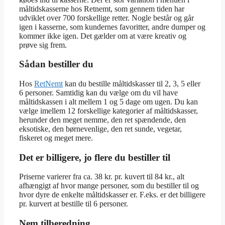
måltidskasserne hos Retnemt, som gennem tiden har
udviklet over 700 forskellige retter. Nogle består og går
igen i kasserne, som kundernes favoritter, andre dumper og
kommer ikke igen. Det gælder om at være kreativ og
prøve sig frem.
Sådan bestiller du
Hos
RetNemt
kan du bestille måltidskasser til 2, 3, 5 eller
6 personer. Samtidig kan du vælge om du vil have
måltidskassen i alt mellem 1 og 5 dage om ugen. Du kan
vælge imellem 12 forskellige kategorier af måltidskasser,
herunder den meget nemme, den ret spændende, den
eksotiske, den børnevenlige, den ret sunde, vegetar,
fiskeret og meget mere.
Det er billigere, jo flere du bestiller til
Priserne varierer fra ca. 38 kr. pr. kuvert til 84 kr., alt
afhængigt af hvor mange personer, som du bestiller til og
hvor dyre de enkelte måltidskasser er. F.eks. er det billigere
pr. kurvert at bestille til 6 personer.
Nem tilberedning