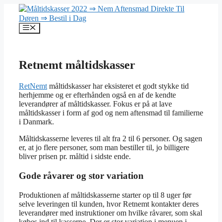
Hop
til
indhold
Menu
Retnemt måltidskasser
RetNemt
måltidskasser har eksisteret et godt stykke tid
herhjemme og er efterhånden også en af de kendte
leverandører af måltidskasser. Fokus er på at lave
måltidskasser i form af god og nem aftensmad til familierne
i Danmark.
Måltidskasserne leveres til alt fra 2 til 6 personer. Og sagen
er, at jo flere personer, som man bestiller til, jo billigere
bliver prisen pr. måltid i sidste ende.
Gode råvarer og stor variation
Produktionen af måltidskasserne starter op til 8 uger før
selve leveringen til kunden, hvor Retnemt kontakter deres
leverandører med instruktioner om hvilke råvarer, som skal
købes ind til kasserne. Der er stor variation i menuen i